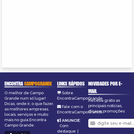
ENCONTRA
CAMPOGRANDE
LINKS RÁPIDOS
NOVIDADES POR E-
MAIL
O melhor de Campo
Sobre
Grande num só lugar!
EncontraCampoGrande
Receba grátis as
Dicas, onde ir, o que fazer,
principais notícias,
Fale com o
as melhores empresas,
dicas e promoções
EncontraCampoGrande
locais, serviços e muito
mais no guia Encontra
ANUNCIE
:
Campo Grande.
Com
destaque
|