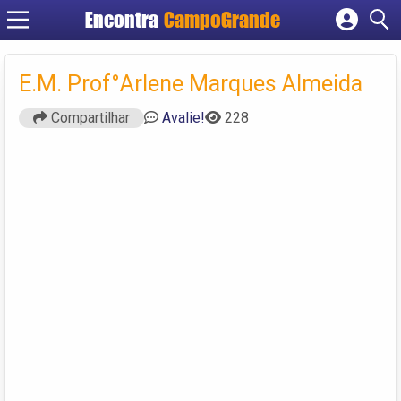
Encontra
CampoGrande
Cadastrar empresa
Fazer login
E.M. Prof°Arlene Marques Almeida
Criar conta
Compartilhar
Avalie!
228