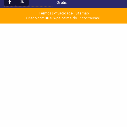
Grátis
Termos
|
Privacidade
|
Sitemap
Criado com ❤️ e ☕ pelo time do EncontraBrasil