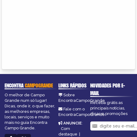
ENCONTRA
CAMPOGRANDE
LINKS RÁPIDOS
NOVIDADES POR E-
MAIL
O melhor de Campo
Sobre
Grande num só lugar!
EncontraCampoGrande
Receba grátis as
Dicas, onde ir, o que fazer,
principais notícias,
Fale com o
as melhores empresas,
dicas e promoções
EncontraCampoGrande
locais, serviços e muito
mais no guia Encontra
ANUNCIE
:
Campo Grande.
Com
destaque
|