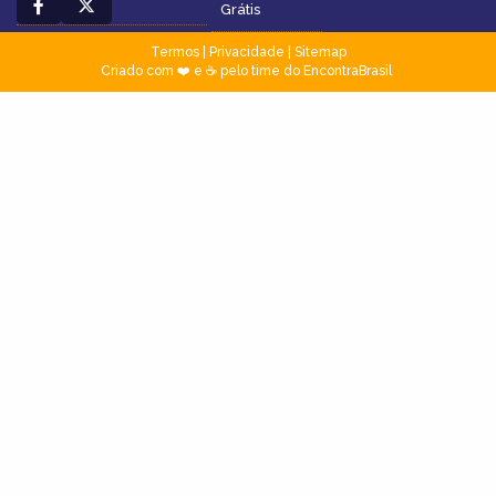
Grátis
Termos
|
Privacidade
|
Sitemap
Criado com ❤️ e ☕ pelo time do EncontraBrasil