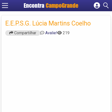
Encontra
CampoGrande
Cadastrar empresa
Fazer login
E.E.P.S.G. Lúcia Martins Coelho
Criar conta
Compartilhar
Avalie!
219