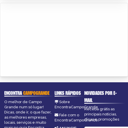
ENCONTRA
CAMPOGRANDE
LINKS RÁPIDOS
NOVIDADES POR E-
MAIL
O melhor de Campo
Sobre
Grande num só lugar!
EncontraCampoGrande
Receba grátis as
Dicas, onde ir, o que fazer,
principais notícias,
Fale com o
as melhores empresas,
dicas e promoções
EncontraCampoGrande
locais, serviços e muito
mais no guia Encontra