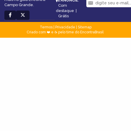
ANUNCIE
:
Campo Grande.
Com
destaque
|
Grátis
Termos
|
Privacidade
|
Sitemap
Criado com ❤️ e ☕ pelo time do EncontraBrasil