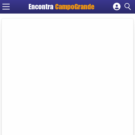
Encontra
CampoGrande
Cadastrar empresa
Fazer login
Criar conta