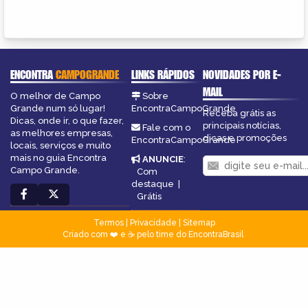
ENCONTRA
CAMPOGRANDE
LINKS RÁPIDOS
NOVIDADES POR E-
MAIL
O melhor de Campo
Sobre
Grande num só lugar!
EncontraCampoGrande
Receba grátis as
Dicas, onde ir, o que fazer,
principais notícias,
Fale com o
as melhores empresas,
dicas e promoções
EncontraCampoGrande
locais, serviços e muito
mais no guia Encontra
ANUNCIE
:
Campo Grande.
Com
destaque
|
Grátis
Termos
|
Privacidade
|
Sitemap
Criado com ❤️ e ☕ pelo time do EncontraBrasil