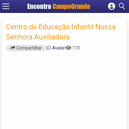
Encontra
CampoGrande
Cadastrar empresa
Fazer login
Centro de Educação Infantil Nossa
Criar conta
Senhora Auxiliadora
Compartilhar
Avalie!
173