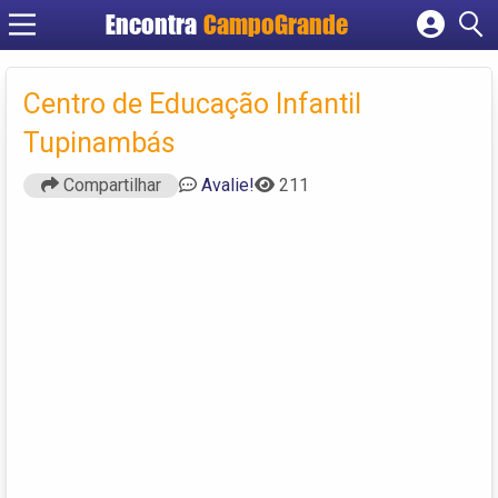
Encontra
CampoGrande
Cadastrar empresa
Fazer login
Centro de Educação Infantil
Criar conta
Tupinambás
Compartilhar
Avalie!
211