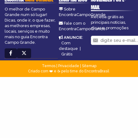
MAIL
O melhor de Campo
Sobre
Grande num só lugar!
EncontraCampoGrande
Receba grátis as
Dicas, onde ir, o que fazer,
principais notícias,
Fale com o
as melhores empresas,
dicas e promoções
EncontraCampoGrande
locais, serviços e muito
mais no guia Encontra
ANUNCIE
:
Campo Grande.
Com
destaque
|
Grátis
Termos
|
Privacidade
|
Sitemap
Criado com ❤️ e ☕ pelo time do EncontraBrasil