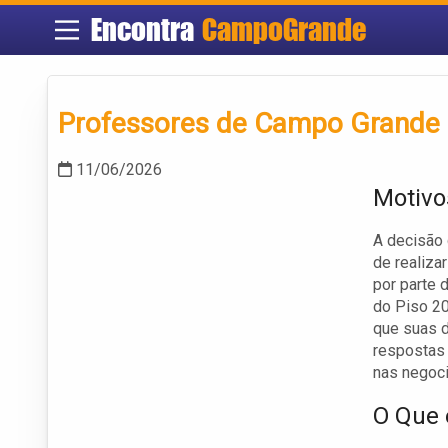
Encontra
CampoGrande
Professores de Campo Grande p
11/06/2026
Motivo
A decisão
de realiza
por parte 
do Piso 2
que suas 
respostas 
nas negoc
O Que é