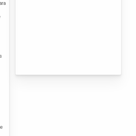
ara
é
s
 e