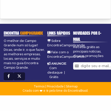
ENCONTRA
CAMPOGRANDE
LINKS RÁPIDOS
NOVIDADES POR E-
MAIL
O melhor de Campo
Sobre
Grande num só lugar!
EncontraCampoGrande
Receba grátis as
Dicas, onde ir, o que fazer,
principais notícias,
Fale com o
as melhores empresas,
dicas e promoções
EncontraCampoGrande
locais, serviços e muito
mais no guia Encontra
ANUNCIE
:
Campo Grande.
Com
destaque
|
Grátis
Termos
|
Privacidade
|
Sitemap
Criado com ❤️ e ☕ pelo time do EncontraBrasil