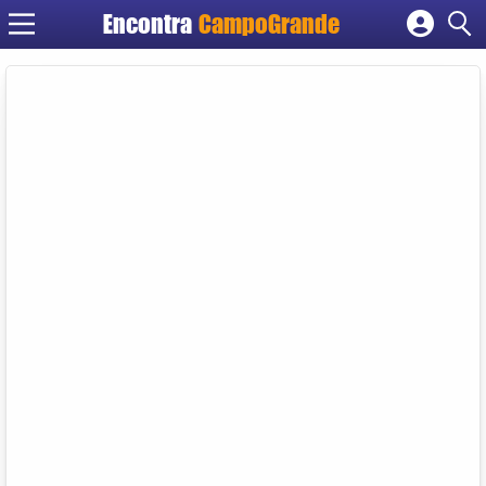
Encontra
CampoGrande
Cadastrar empresa
Fazer login
Criar conta