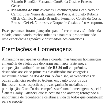
Ricardo Brandão, Fernando Corrêa da Costa e Ernesto
Geisel.
Maratona 42 km:
Avenidas Desembargador Leão Neto do
Carmo, José Nunes da Cunha, do Poeta, Arquiteto Rubens
Gil de Camilo, Ricardo Brandão, Fernando Corrêa da Costa,
Ernesto Geisel, Noroeste, e Duque de Caxias até o Aeroporto.
Esses percursos foram planejados para oferecer uma visão única da
cidade, combinando trechos urbanos e naturais, proporcionando
uma experiência agradável e desafiadora aos corredores.
Premiações e Homenagens
A maratona não apenas celebra a corrida, mas também homenageia
a memória de atletas que deixaram sua marca. Este ano, a
competição distribuirá um total de
R$ 30 mil
em prêmios,
destinados aos cinco primeiros classificados nas categorias
masculina e feminina dos
42 km
. Além disso, os vencedores de
outras distâncias receberão troféus, enquanto todos os que
finalizarem suas respectivas provas ganharão medalhas de
participação. O troféu dos campeões será uma homenagem especial
à atleta
Emily Coffacci
, que faleceu no ano anterior, reforçando a
importância de reconhecer e celebrar a vida de todos que contribuem
para o esporte.