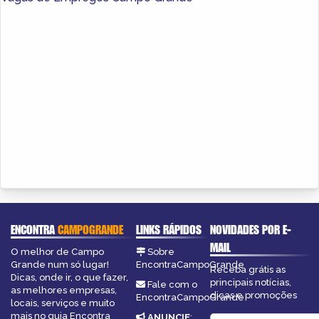
ENCONTRA
CAMPOGRANDE
LINKS RÁPIDOS
NOVIDADES POR E-
MAIL
O melhor de Campo
Sobre
Grande num só lugar!
EncontraCampoGrande
Receba grátis as
Dicas, onde ir, o que fazer,
principais notícias,
Fale com o
as melhores empresas,
dicas e promoções
EncontraCampoGrande
locais, serviços e muito
mais no guia Encontra
ANUNCIE
: