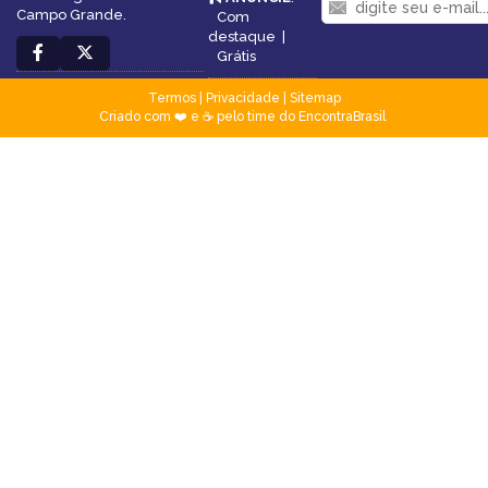
Campo Grande.
Com
destaque
|
Grátis
Termos
|
Privacidade
|
Sitemap
Criado com ❤️ e ☕ pelo time do EncontraBrasil