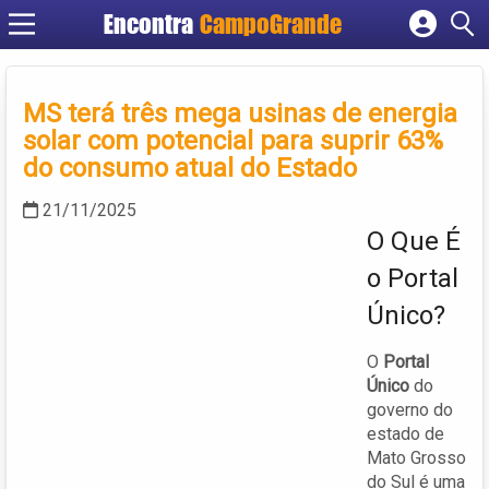
Encontra
CampoGrande
Cadastrar empresa
Fazer login
MS terá três mega usinas de energia
Criar conta
solar com potencial para suprir 63%
do consumo atual do Estado
21/11/2025
O Que É
o Portal
Único?
O
Portal
Único
do
governo do
estado de
Mato Grosso
do Sul é uma