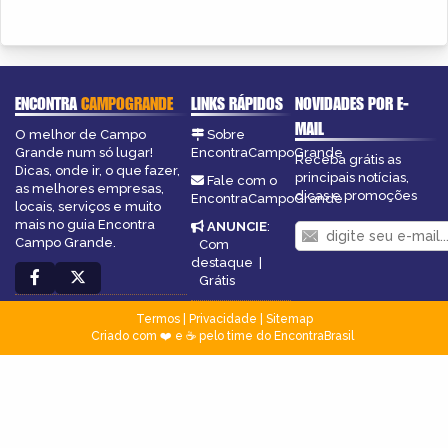
ENCONTRA
CAMPOGRANDE
LINKS RÁPIDOS
NOVIDADES POR E-
MAIL
O melhor de Campo
Sobre
Grande num só lugar!
EncontraCampoGrande
Receba grátis as
Dicas, onde ir, o que fazer,
principais notícias,
Fale com o
as melhores empresas,
dicas e promoções
EncontraCampoGrande
locais, serviços e muito
mais no guia Encontra
ANUNCIE
:
Campo Grande.
Com
destaque
|
Grátis
Termos
|
Privacidade
|
Sitemap
Criado com ❤️ e ☕ pelo time do EncontraBrasil