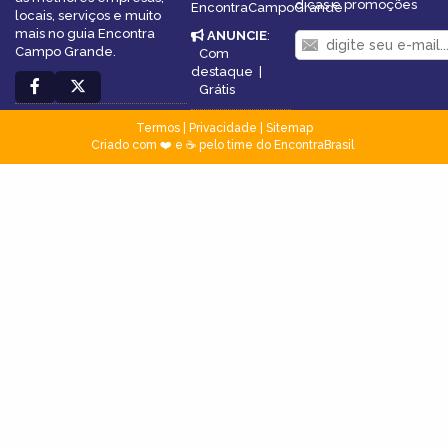
dicas e promoções
EncontraCampoGrande
locais, serviços e muito
mais no guia Encontra
ANUNCIE
:
Campo Grande.
Com
destaque
|
Grátis
Termos
|
Privacidade
|
Sitemap
Criado com ❤️ e ☕ pelo time do EncontraBrasil