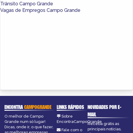
Trânsito Campo Grande
Vagas de Empregos Campo Grande
ENCONTRA
CAMPOGRANDE
LINKS RÁPIDOS
NOVIDADES POR E-
MAIL
O melhor de Campo
Sobre
Grande num só lugar!
EncontraCampoGrande
Receba grátis as
Dicas, onde ir, o que fazer,
principais notícias,
Fale com o
as melhores empresas,