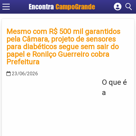
Encontra
CampoGrande
Cadastrar empresa
Fazer login
Mesmo com R$ 500 mil garantidos
Criar conta
pela Câmara, projeto de sensores
para diabéticos segue sem sair do
papel e Ronilço Guerreiro cobra
Prefeitura
23/06/2026
O que é
a