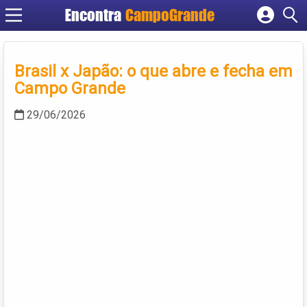
Encontra
CampoGrande
Cadastrar empresa
Fazer login
Brasil x Japão: o que abre e fecha em
Criar conta
Campo Grande
29/06/2026