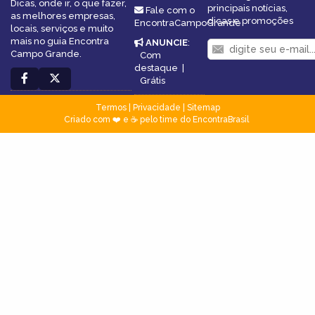
Dicas, onde ir, o que fazer,
principais notícias,
Fale com o
as melhores empresas,
dicas e promoções
EncontraCampoGrande
locais, serviços e muito
mais no guia Encontra
ANUNCIE
:
Campo Grande.
Com
destaque
|
Grátis
Termos
|
Privacidade
|
Sitemap
Criado com ❤️ e ☕ pelo time do EncontraBrasil