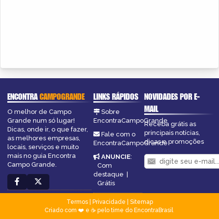
ENCONTRA
CAMPOGRANDE
LINKS RÁPIDOS
NOVIDADES POR E-
MAIL
O melhor de Campo
Sobre
Grande num só lugar!
EncontraCampoGrande
Receba grátis as
Dicas, onde ir, o que fazer,
principais notícias,
Fale com o
as melhores empresas,
dicas e promoções
EncontraCampoGrande
locais, serviços e muito
mais no guia Encontra
ANUNCIE
:
Campo Grande.
Com
destaque
|
Grátis
Termos
|
Privacidade
|
Sitemap
Criado com ❤️ e ☕ pelo time do EncontraBrasil