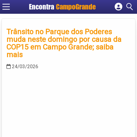
Encontra
CampoGrande
Cadastrar empresa
Fazer login
Trânsito no Parque dos Poderes
Criar conta
muda neste domingo por causa da
COP15 em Campo Grande; saiba
mais
24/03/2026