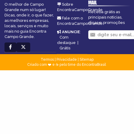
MAIL
O melhor de Campo
Sobre
Grande num só lugar!
EncontraCampoGrande
Receba grátis as
Dicas, onde ir, o que fazer,
principais notícias,
Fale com o
as melhores empresas,
dicas e promoções
EncontraCampoGrande
locais, serviços e muito
mais no guia Encontra
ANUNCIE
:
Campo Grande.
Com
destaque
|
Grátis
Termos
|
Privacidade
|
Sitemap
Criado com ❤️ e ☕ pelo time do EncontraBrasil