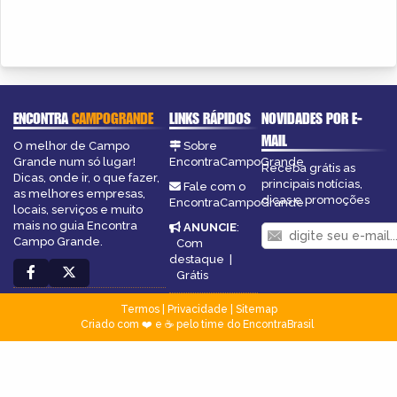
ENCONTRA
CAMPOGRANDE
LINKS RÁPIDOS
NOVIDADES POR E-
MAIL
O melhor de Campo
Sobre
Grande num só lugar!
EncontraCampoGrande
Receba grátis as
Dicas, onde ir, o que fazer,
principais notícias,
Fale com o
as melhores empresas,
dicas e promoções
EncontraCampoGrande
locais, serviços e muito
mais no guia Encontra
ANUNCIE
:
Campo Grande.
Com
destaque
|
Grátis
Termos
|
Privacidade
|
Sitemap
Criado com ❤️ e ☕ pelo time do EncontraBrasil