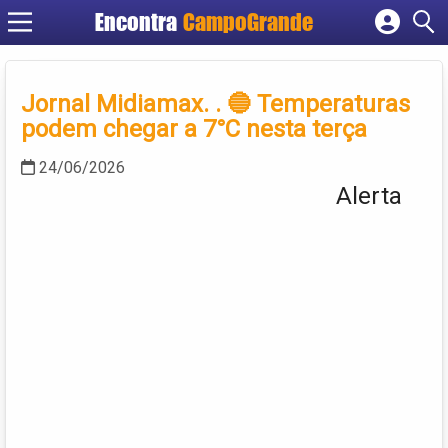
Encontra
CampoGrande
Cadastrar empresa
Fazer login
Jornal Midiamax. . 🔵 Temperaturas
Criar conta
podem chegar a 7°C nesta terça
24/06/2026
Alerta