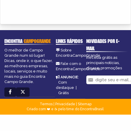
ENCONTRA
CAMPOGRANDE
LINKS RÁPIDOS
NOVIDADES POR E-
MAIL
O melhor de Campo
Sobre
Grande num só lugar!
EncontraCampoGrande
Receba grátis as
Dicas, onde ir, o que fazer,
principais notícias,
Fale com o
as melhores empresas,
dicas e promoções
EncontraCampoGrande
locais, serviços e muito
mais no guia Encontra
ANUNCIE
:
Campo Grande.
Com
destaque
|
Grátis
Termos
|
Privacidade
|
Sitemap
Criado com ❤️ e ☕ pelo time do EncontraBrasil