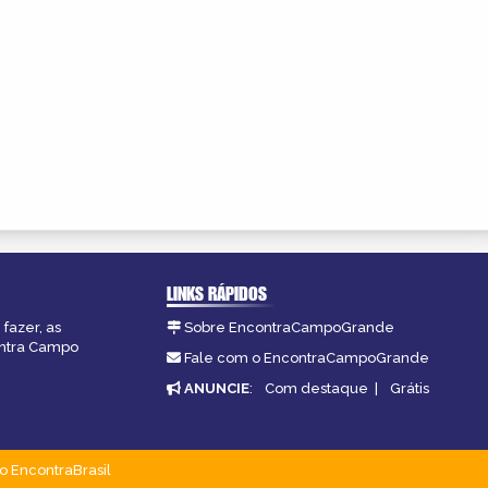
LINKS RÁPIDOS
fazer, as
Sobre EncontraCampoGrande
ontra Campo
Fale com o EncontraCampoGrande
ANUNCIE
:
Com destaque
|
Grátis
o EncontraBrasil