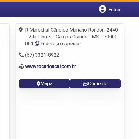
Entrar
Cadastrar empresa
Fazer login
R Marechal Cândido Mariano Rondon, 2440
Criar conta
- Vila Flores - Campo Grande - MS - 79000-
001
Endereço copiado!
(67) 3321-8922
www.tocadoacai.com.br
Mapa
Comente