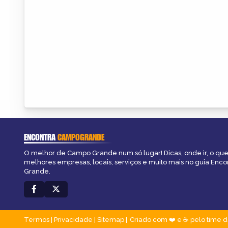
ENCONTRA
CAMPOGRANDE
O melhor de Campo Grande num só lugar! Dicas, onde ir, o que 
melhores empresas, locais, serviços e muito mais no guia Enc
Grande.
Termos
|
Privacidade
|
Sitemap
Criado com ❤️ e ☕ pelo time d