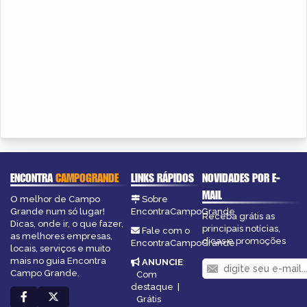
ENCONTRA
CAMPOGRANDE
LINKS RÁPIDOS
NOVIDADES POR E-
MAIL
O melhor de Campo
Sobre
Grande num só lugar!
EncontraCampoGrande
Receba grátis as
Dicas, onde ir, o que fazer,
principais notícias,
Fale com o
as melhores empresas,
dicas e promoções
EncontraCampoGrande
locais, serviços e muito
mais no guia Encontra
ANUNCIE
:
Campo Grande.
Com
destaque
|
Grátis