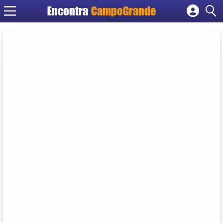
Encontra
CampoGrande
Cadastrar empresa
Fazer login
Criar conta