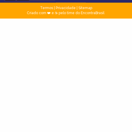
Termos
|
Privacidade
|
Sitemap
Criado com ❤️ e ☕ pelo time do EncontraBrasil