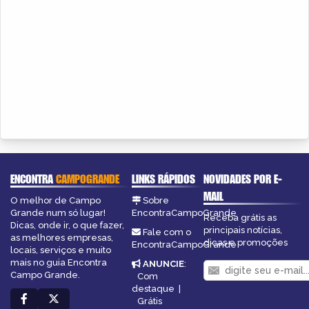
ENCONTRA
CAMPOGRANDE
LINKS RÁPIDOS
NOVIDADES POR E-
MAIL
O melhor de Campo
Sobre
Grande num só lugar!
EncontraCampoGrande
Receba grátis as
Dicas, onde ir, o que fazer,
principais notícias,
Fale com o
as melhores empresas,
dicas e promoções
EncontraCampoGrande
locais, serviços e muito
mais no guia Encontra
ANUNCIE
:
Campo Grande.
Com
destaque
|
Grátis