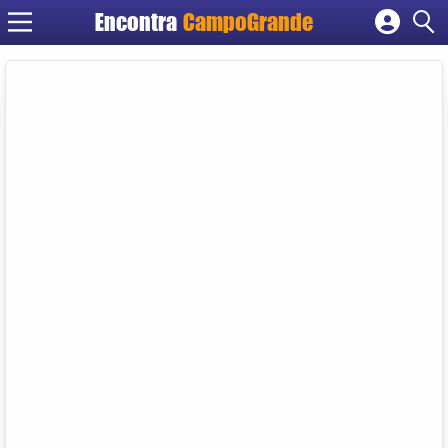
Encontra
CampoGrande
Cadastrar empresa
Fazer login
Criar conta