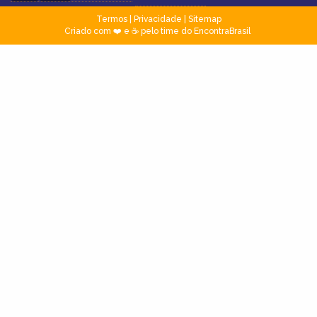
Termos
|
Privacidade
|
Sitemap
Criado com ❤️ e ☕ pelo time do EncontraBrasil