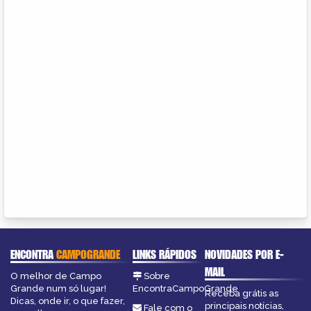
ENCONTRA
CAMPOGRANDE
LINKS RÁPIDOS
NOVIDADES POR E-
MAIL
O melhor de Campo
Sobre
Grande num só lugar!
EncontraCampoGrande
Receba grátis as
Dicas, onde ir, o que fazer,
principais notícias,
Fale com o