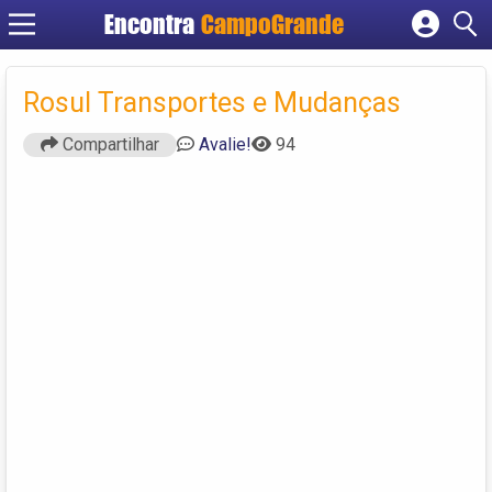
Encontra
CampoGrande
Cadastrar empresa
Fazer login
Rosul Transportes e Mudanças
Criar conta
Compartilhar
Avalie!
94