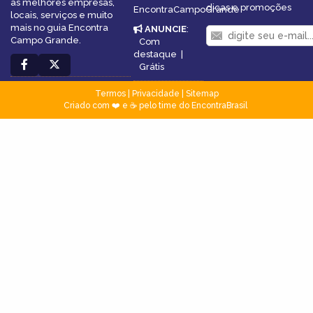
as melhores empresas,
dicas e promoções
EncontraCampoGrande
locais, serviços e muito
mais no guia Encontra
ANUNCIE
:
Campo Grande.
Com
destaque
|
Grátis
Termos
|
Privacidade
|
Sitemap
Criado com ❤️ e ☕ pelo time do EncontraBrasil