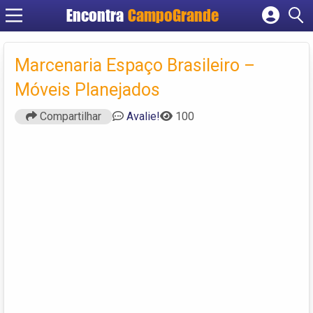
Encontra
CampoGrande
Cadastrar empresa
Fazer login
Marcenaria Espaço Brasileiro –
Criar conta
Móveis Planejados
Compartilhar
Avalie!
100