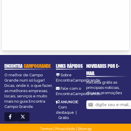
ENCONTRA
CAMPOGRANDE
LINKS RÁPIDOS
NOVIDADES POR E-
MAIL
O melhor de Campo
Sobre
Grande num só lugar!
EncontraCampoGrande
Receba grátis as
Dicas, onde ir, o que fazer,
principais notícias,
Fale com o
as melhores empresas,
dicas e promoções
EncontraCampoGrande
locais, serviços e muito
mais no guia Encontra
ANUNCIE
:
Campo Grande.
Com
destaque
|
Grátis
Termos
|
Privacidade
|
Sitemap