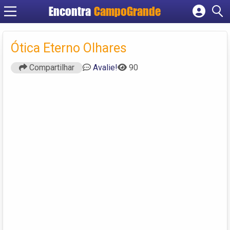
Encontra
CampoGrande
Cadastrar empresa
Fazer login
Ótica Eterno Olhares
Criar conta
Compartilhar
Avalie!
90