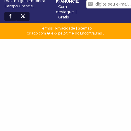
mais no guia Encontra
ANUNCIE
:
Campo Grande.
Com
destaque
|
Grátis
Termos
|
Privacidade
|
Sitemap
Criado com ❤️ e ☕ pelo time do EncontraBrasil