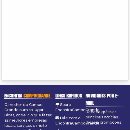
ENCONTRA
CAMPOGRANDE
LINKS RÁPIDOS
NOVIDADES POR E-
MAIL
O melhor de Campo
Sobre
Grande num só lugar!
EncontraCampoGrande
Receba grátis as
Dicas, onde ir, o que fazer,
principais notícias,
Fale com o
as melhores empresas,
dicas e promoções
EncontraCampoGrande
locais, serviços e muito