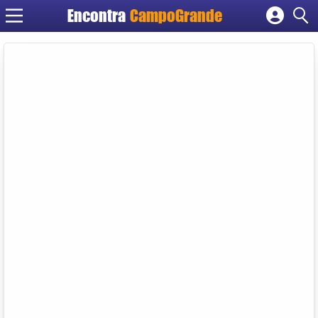
Encontra
CampoGrande
Cadastrar empresa
Fazer login
Criar conta