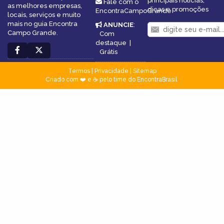
principais notícias,
Fale com o
as melhores empresas,
dicas e promoções
EncontraCampoGrande
locais, serviços e muito
mais no guia Encontra
ANUNCIE
:
Campo Grande.
Com
destaque
|
Grátis
Termos
|
Privacidade
|
Sitemap
Criado com ❤️ e ☕ pelo time do EncontraBrasil