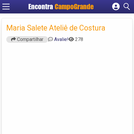
Encontra
CampoGrande
Cadastrar empresa
Fazer login
Maria Salete Ateliê de Costura
Criar conta
Compartilhar
Avalie!
278