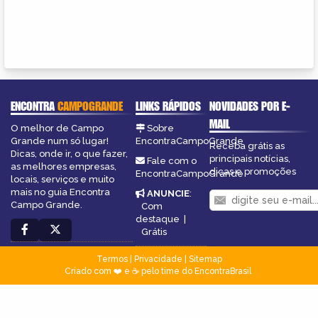
ENCONTRA
CAMPOGRANDE
LINKS RÁPIDOS
NOVIDADES POR E-
MAIL
O melhor de Campo
Sobre
Grande num só lugar!
EncontraCampoGrande
Receba grátis as
Dicas, onde ir, o que fazer,
principais notícias,
Fale com o
as melhores empresas,
dicas e promoções
EncontraCampoGrande
locais, serviços e muito
mais no guia Encontra
ANUNCIE
:
Campo Grande.
Com
destaque
|
Grátis
Termos
|
Privacidade
|
Sitemap
Criado com ❤️ e ☕ pelo time do EncontraBrasil