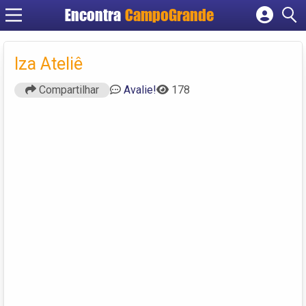
Encontra
CampoGrande
Cadastrar empresa
Fazer login
Iza Ateliê
Criar conta
Compartilhar
Avalie!
178