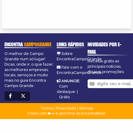
ENCONTRA
CAMPOGRANDE
LINKS RÁPIDOS
NOVIDADES POR E-
MAIL
O melhor de Campo
Sobre
Grande num só lugar!
EncontraCampoGrande
Receba grátis as
Dicas, onde ir, o que fazer,
principais notícias,
Fale com o
as melhores empresas,
dicas e promoções
EncontraCampoGrande
locais, serviços e muito
mais no guia Encontra
ANUNCIE
:
Campo Grande.
Com
destaque
|
Grátis
Termos
|
Privacidade
|
Sitemap
Criado com ❤️ e ☕ pelo time do EncontraBrasil