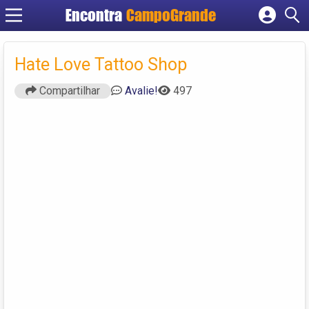
Encontra
CampoGrande
Cadastrar empresa
Fazer login
Hate Love Tattoo Shop
Criar conta
Compartilhar
Avalie!
497