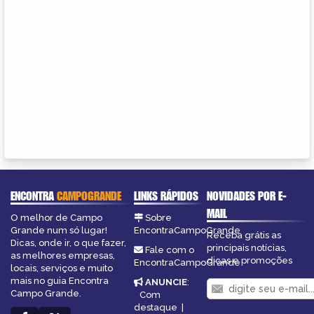
ENCONTRA
CAMPOGRANDE
LINKS RÁPIDOS
NOVIDADES POR E-
MAIL
O melhor de Campo
Sobre
Grande num só lugar!
EncontraCampoGrande
Receba grátis as
Dicas, onde ir, o que fazer,
principais notícias,
Fale com o
as melhores empresas,
dicas e promoções
EncontraCampoGrande
locais, serviços e muito
mais no guia Encontra
ANUNCIE
:
Campo Grande.
Com
destaque
|