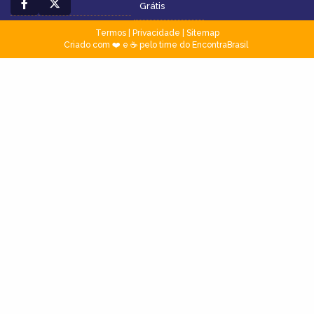
Grátis
Termos
|
Privacidade
|
Sitemap
Criado com ❤️ e ☕ pelo time do EncontraBrasil