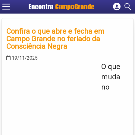
Encontra
CampoGrande
Cadastrar empresa
Fazer login
Confira o que abre e fecha em
Criar conta
Campo Grande no feriado da
Consciência Negra
19/11/2025
O que
muda
no