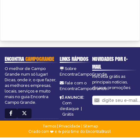
ENCONTRA
CAMPOGRANDE
LINKS RÁPIDOS
NOVIDADES POR E-
MAIL
O melhor de Campo
Sobre
Grande num só lugar!
EncontraCampoGrande
Receba grátis as
Dicas, onde ir, o que fazer,
principais notícias,
Fale com o
as melhores empresas,
dicas e promoções
EncontraCampoGrande
locais, serviços e muito
mais no guia Encontra
ANUNCIE
:
Campo Grande.
Com
destaque
|
Grátis
Termos
|
Privacidade
|
Sitemap
Criado com ❤️ e ☕ pelo time do EncontraBrasil