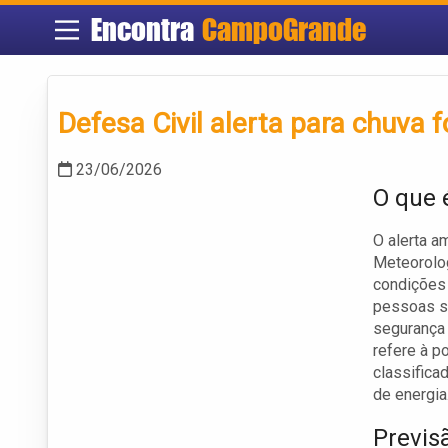
Encontra
CampoGrande
Defesa Civil alerta para chuva
23/06/2026
O que 
O alerta a
Meteorolog
condições 
pessoas s
segurança 
refere à p
classific
de energia
Previs