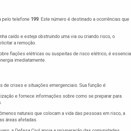
a pelo telefone
199
. Este número é destinado a ocorrências que
ha caído e esteja obstruindo uma via ou criando risco, o
licitar a remoção.
re fiações elétricas ou suspeitas de risco elétrico, é essencia
energia imediatamente.
 de crises e situações emergenciais. Sua função é:
ização e fornece informações sobre como se preparar para
.
menos naturais que colocam a vida das pessoas em risco, a
as áreas afetadas.
vero, a Defesa Civil apoia a recuperação das comunidades