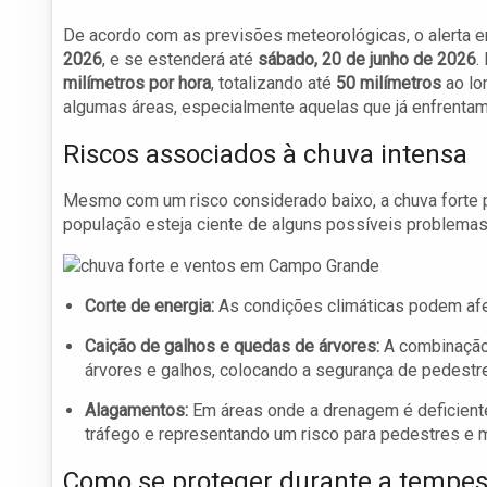
De acordo com as previsões meteorológicas, o alerta
2026
, e se estenderá até
sábado, 20 de junho de 2026
.
milímetros por hora
, totalizando até
50 milímetros
ao lo
algumas áreas, especialmente aquelas que já enfrent
Riscos associados à chuva intensa
Mesmo com um risco considerado baixo, a chuva forte 
população esteja ciente de alguns possíveis problemas
Corte de energia:
As condições climáticas podem afet
Caição de galhos e quedas de árvores:
A combinação 
árvores e galhos, colocando a segurança de pedestre
Alagamentos:
Em áreas onde a drenagem é deficiente,
tráfego e representando um risco para pedestres e m
Como se proteger durante a tempe