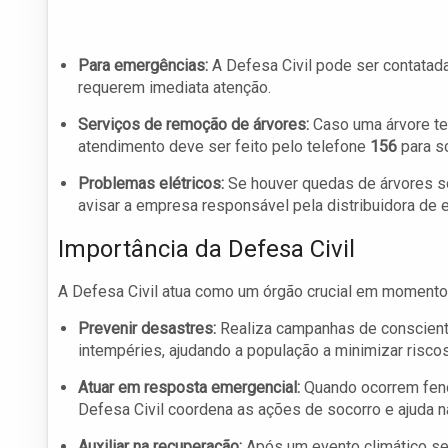
Para emergências:
A Defesa Civil pode ser contatad
requerem imediata atenção.
Serviços de remoção de árvores:
Caso uma árvore ten
atendimento deve ser feito pelo telefone
156
para so
Problemas elétricos:
Se houver quedas de árvores sob
avisar a empresa responsável pela distribuidora de 
Importância da Defesa Civil
A Defesa Civil atua como um órgão crucial em momentos
Prevenir desastres:
Realiza campanhas de conscient
intempéries, ajudando a população a minimizar riscos
Atuar em resposta emergencial:
Quando ocorrem fenô
Defesa Civil coordena as ações de socorro e ajuda n
Auxiliar na recuperação:
Após um evento climático se