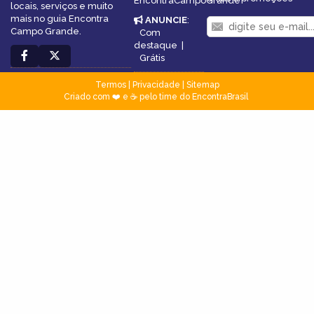
EncontraCampoGrande
locais, serviços e muito
mais no guia Encontra
ANUNCIE
:
Campo Grande.
Com
destaque
|
Grátis
Termos
|
Privacidade
|
Sitemap
Criado com ❤️ e ☕ pelo time do EncontraBrasil