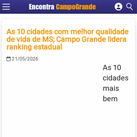
Encontra
CampoGrande
Cadastrar empresa
Fazer login
As 10 cidades com melhor qualidade
Criar conta
de vida de MS; Campo Grande lidera
ranking estadual
21/05/2026
As 10
cidades
mais
bem