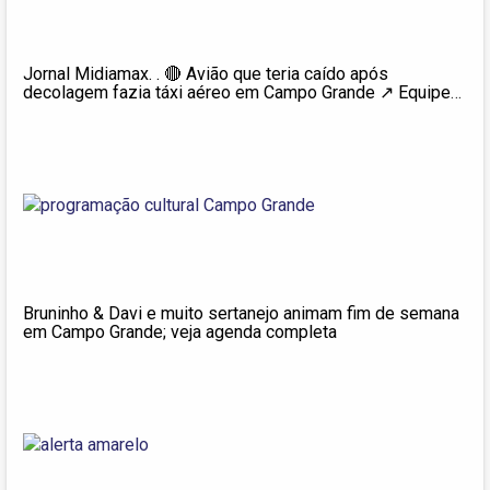
Jornal Midiamax. . 🔴 Avião que teria caído após
decolagem fazia táxi aéreo em Campo Grande ↗️ Equipes
do Aero Rural ouviram o barulho da suposta queda ✅ Veja
essas e mais notícias em https://midiamax.com.br/
Bruninho & Davi e muito sertanejo animam fim de semana
em Campo Grande; veja agenda completa