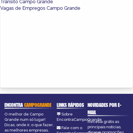
Trânsito Campo Grande
Vagas de Empregos Campo Grande
ENCONTRA
CAMPOGRANDE
LINKS RÁPIDOS
NOVIDADES POR E-
MAIL
O melhor de Campo
Sobre
Grande num só lugar!
EncontraCampoGrande
Receba grátis as
Dicas, onde ir, o que fazer,
principais notícias,
Fale com o
as melhores empresas,
dicas e promoções