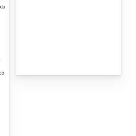
ada
h
do