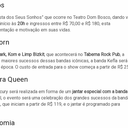
os
ista dos Seus Sonhos” que ocorre no Teatro Dom Bosco, dando 
início às
20h
e ingressos entre R$ 70,00 e R$ 180, esta
entação e motivação em suas vidas.
Korn
ark, Korn e Limp Bizkit
, que acontecerá no
Taberna Rock Pub
, a
os maiores sucessos dessas bandas icônicas, a banda Kefla será
época. O custo de entrada para o show começa a partir de R$ 25
era Queen
ury será realizada em forma de um
jantar especial com a banda
ril, o evento será uma celebração dos grandes sucessos da band
que iniciam a partir de R$ 119, e o jantar é programado para
nomia