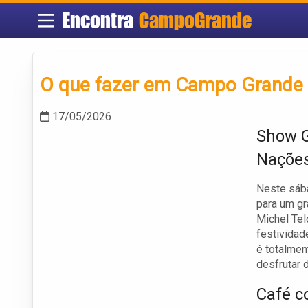
Encontra
CampoGrande
O que fazer em Campo Grande 
17/05/2026
Show G
Nações
Neste sáb
para um g
Michel Tel
festividad
é totalmen
desfrutar 
Café c