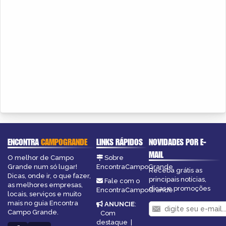
ENCONTRA
CAMPOGRANDE
LINKS RÁPIDOS
NOVIDADES POR E-
MAIL
O melhor de Campo
Sobre
Grande num só lugar!
EncontraCampoGrande
Receba grátis as
Dicas, onde ir, o que fazer,
principais notícias,
Fale com o
as melhores empresas,
dicas e promoções
EncontraCampoGrande
locais, serviços e muito
mais no guia Encontra
ANUNCIE
:
Campo Grande.
Com
destaque
|