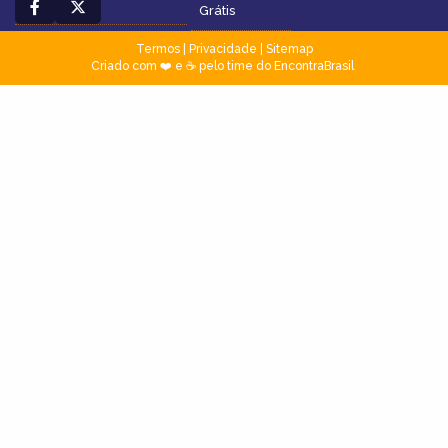
Grátis
Termos
|
Privacidade
|
Sitemap
Criado com ❤️ e ☕ pelo time do EncontraBrasil