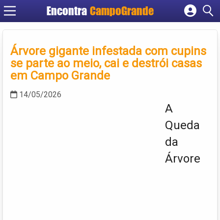
Encontra
CampoGrande
Cadastrar empresa
Fazer login
Árvore gigante infestada com cupins
Criar conta
se parte ao meio, cai e destrói casas
em Campo Grande
14/05/2026
A
Queda
da
Árvore