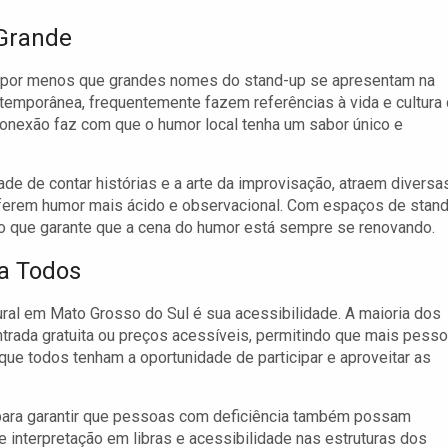
Grande
é por menos que grandes nomes do stand-up se apresentam na
ontemporânea, frequentemente fazem referências à vida e cultura
onexão faz com que o humor local tenha um sabor único e
de de contar histórias e a arte da improvisação, atraem diversa
eferem humor mais ácido e observacional. Com espaços de stand
o que garante que a cena do humor está sempre se renovando.
ra Todos
al em Mato Grosso do Sul é sua acessibilidade. A maioria dos
 entrada gratuita ou preços acessíveis, permitindo que mais pess
 que todos tenham a oportunidade de participar e aproveitar as
 para garantir que pessoas com deficiência também possam
 de interpretação em libras e acessibilidade nas estruturas dos