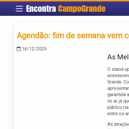
Encontra
CampoGrande
Agendão: fim de semana vem 
16/12/2025
As Mel
O stand-u
entretenim
Grande. C
apresenta
garantida 
no ar, já 
público ri
entre os ar
As atraçõ