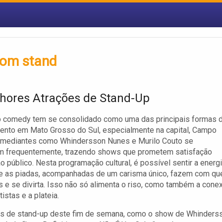
com stand
hores Atrações de Stand-Up
p comedy tem se consolidado como uma das principais formas 
ento em Mato Grosso do Sul, especialmente na capital, Campo
omediantes como Whindersson Nunes e Murilo Couto se
m frequentemente, trazendo shows que prometem satisfação
ao público. Nesta programação cultural, é possível sentir a energ
que as piadas, acompanhadas de um carisma único, fazem com qu
as e se divirta. Isso não só alimenta o riso, como também a cone
tistas e a plateia.
es de stand-up deste fim de semana, como o show de Whinders