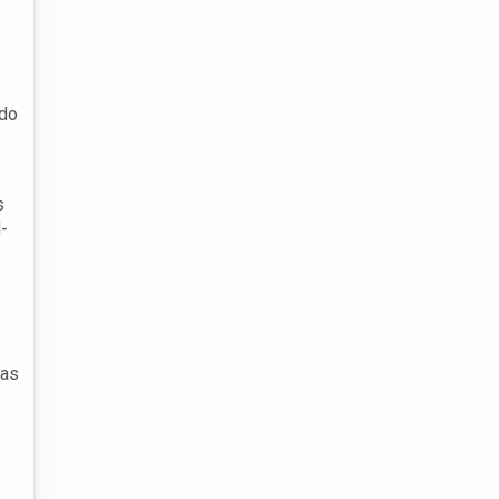
 do
s
-
oas