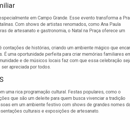
iliar
 especialmente em Campo Grande. Esse evento transforma a Pr
atalinas. Com shows de artistas renomados, como Ana Paula
iras de artesanato e gastronomia, o Natal na Praça oferece um
é contações de histórias, criando um ambiente mágico que enca
. É uma oportunidade perfeita para criar memórias familiares e
munidade e de músicos locais faz com que essa celebração sej
 ser apreciada por todos.
MS
m uma rica programação cultural. Festas populares, como o
es que são um deleite para quem busca vivenciar a tradição
essoas em um ambiente festivo com shows de grandes nomes d
esentações culturais e exposições de artesanato.