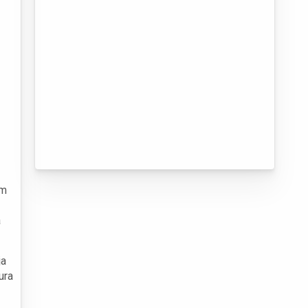
em
a
ja
ura