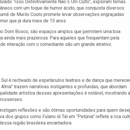
itulado “Isso Definitivamente Não É Um Culto”, exploram temas
âneos com um toque de humor ácido, que conquista diversos
a turnê de Murilo Couto promete levar observações engraçadas
humor que já dura mais de 15 anos.
sio Dom Bosco, são espaços amplos que permitem uma boa
ia ainda mais prazerosa. Para aqueles que frequentam pela
de interação com o comediante são um grande atrativo.
 Sul é recheado de espetáculos teatrais e de dança que merec
Alma” trazem narrativas instigantes e profundas, que abordam
ualidade artística dessas apresentações é notável, mostrando 
-grossenses.
nstigam reflexões e são ótimas oportunidades para quem dese
iva dos grupos como Fulano di Tal em “Petúnia” reflete a rica cult
essa região brasileira encantadora.