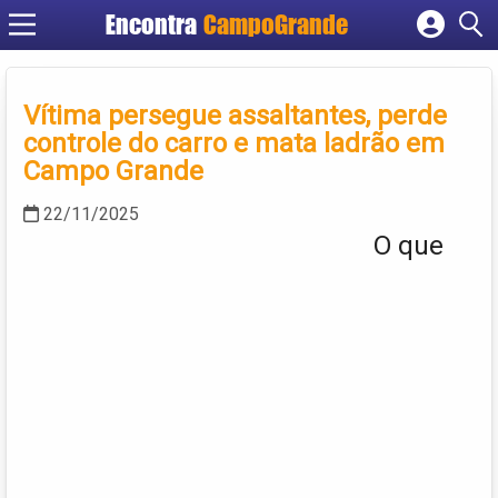
Encontra
CampoGrande
Cadastrar empresa
Fazer login
Vítima persegue assaltantes, perde
Criar conta
controle do carro e mata ladrão em
Campo Grande
22/11/2025
O que