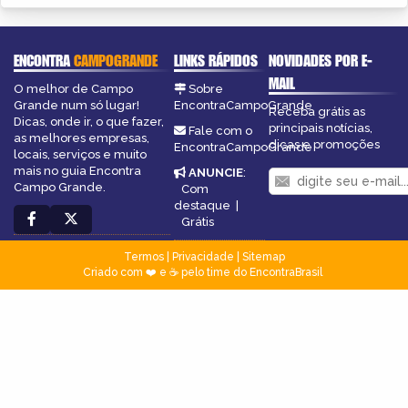
ENCONTRA
CAMPOGRANDE
LINKS RÁPIDOS
NOVIDADES POR E-
MAIL
O melhor de Campo
Sobre
Grande num só lugar!
EncontraCampoGrande
Receba grátis as
Dicas, onde ir, o que fazer,
principais notícias,
Fale com o
as melhores empresas,
dicas e promoções
EncontraCampoGrande
locais, serviços e muito
mais no guia Encontra
ANUNCIE
:
Campo Grande.
Com
destaque
|
Grátis
Termos
|
Privacidade
|
Sitemap
Criado com ❤️ e ☕ pelo time do EncontraBrasil