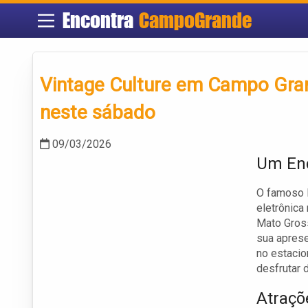
Encontra
CampoGrande
Vintage Culture em Campo Gran
neste sábado
09/03/2026
Um Enc
O famoso 
eletrônica 
Mato Gross
sua apres
no estaci
desfrutar 
Atraçõ