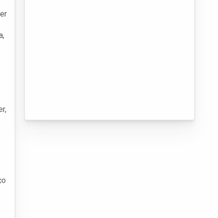
er
a,
r,
ço