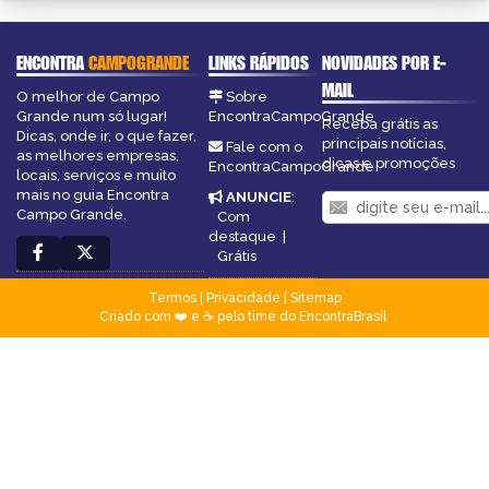
ENCONTRA
CAMPOGRANDE
LINKS RÁPIDOS
NOVIDADES POR E-
MAIL
O melhor de Campo
Sobre
Grande num só lugar!
EncontraCampoGrande
Receba grátis as
Dicas, onde ir, o que fazer,
principais notícias,
Fale com o
as melhores empresas,
dicas e promoções
EncontraCampoGrande
locais, serviços e muito
mais no guia Encontra
ANUNCIE
:
Campo Grande.
Com
destaque
|
Grátis
Termos
|
Privacidade
|
Sitemap
Criado com ❤️ e ☕ pelo time do EncontraBrasil