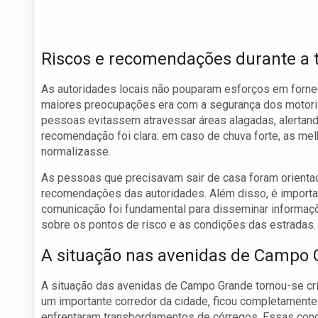
Riscos e recomendações durante a
As autoridades locais não pouparam esforços em forn
maiores preocupações era com a segurança dos motori
pessoas evitassem atravessar áreas alagadas, alertando
recomendação foi clara: em caso de chuva forte, as me
normalizasse.
As pessoas que precisavam sair de casa foram orientad
recomendações das autoridades. Além disso, é importan
comunicação foi fundamental para disseminar informaçõ
sobre os pontos de risco e as condições das estradas.
A situação nas avenidas de Campo
A situação das avenidas de Campo Grande tornou-se crí
um importante corredor da cidade, ficou completament
enfrentaram transbordamentos de córregos. Essas con