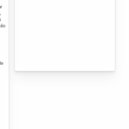
s
ar
,
s
ção
de