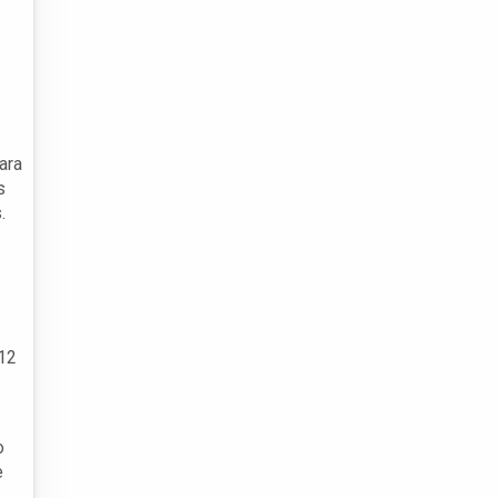
ara
s
.
 12
o
e