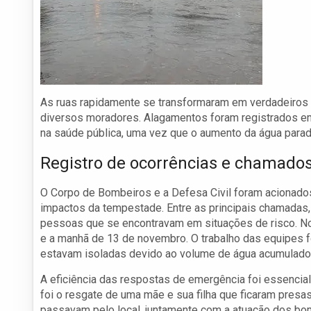
As ruas rapidamente se transformaram em verdadeiros ri
diversos moradores. Alagamentos foram registrados em
na saúde pública, uma vez que o aumento da água parada
Registro de ocorrências e chamado
O Corpo de Bombeiros e a Defesa Civil foram acionados
impactos da tempestade. Entre as principais chamadas,
pessoas que se encontravam em situações de risco. No 
e a manhã de 13 de novembro. O trabalho das equipes f
estavam isoladas devido ao volume de água acumulado
A eficiência das respostas de emergência foi essencial
foi o resgate de uma mãe e sua filha que ficaram pres
passavam pelo local, juntamente com a atuação dos bom