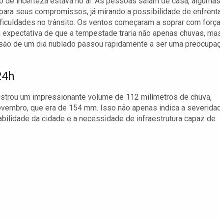
 de incerteza estava no ar. As pessoas saíam de casa, alguma
para seus compromissos, já mirando a possibilidade de enfrent
ficuldades no trânsito. Os ventos começaram a soprar com força
 expectativa de que a tempestade traria não apenas chuvas, ma
isão de um dia nublado passou rapidamente a ser uma preocupa
24h
strou um impressionante volume de 112 milímetros de chuva,
ovembro, que era de 154 mm. Isso não apenas indica a severida
bilidade da cidade e a necessidade de infraestrutura capaz de