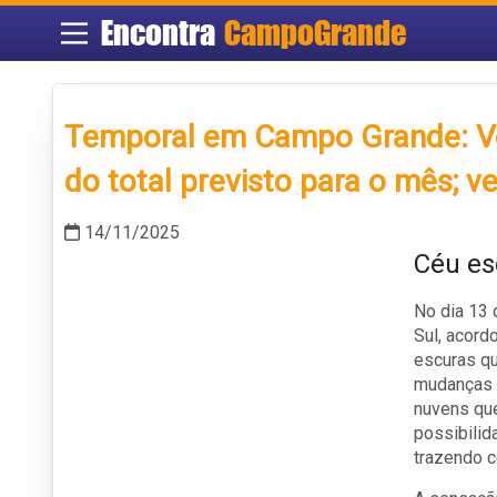
Encontra
CampoGrande
Temporal em Campo Grande: V
do total previsto para o mês; v
14/11/2025
Céu es
No dia 13
Sul, acord
escuras qu
mudanças c
nuvens que
possibilid
trazendo c