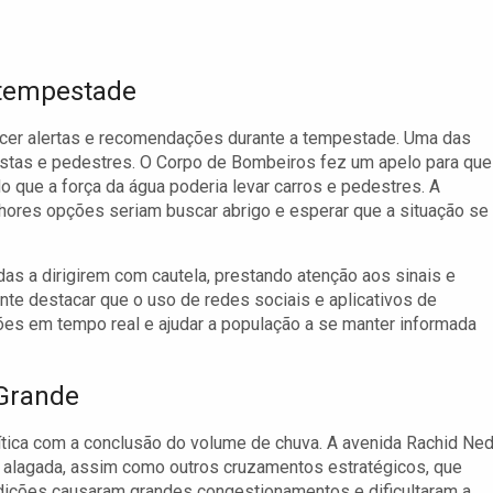
 tempestade
ecer alertas e recomendações durante a tempestade. Uma das
stas e pedestres. O Corpo de Bombeiros fez um apelo para que
 que a força da água poderia levar carros e pedestres. A
lhores opções seriam buscar abrigo e esperar que a situação se
as a dirigirem com cautela, prestando atenção aos sinais e
te destacar que o uso de redes sociais e aplicativos de
es em tempo real e ajudar a população a se manter informada
 Grande
tica com a conclusão do volume de chuva. A avenida Rachid Ned
e alagada, assim como outros cruzamentos estratégicos, que
dições causaram grandes congestionamentos e dificultaram a