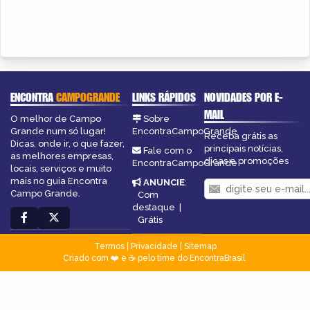
ENCONTRA
CAMPOGRANDE
LINKS RÁPIDOS
NOVIDADES POR E-
MAIL
O melhor de Campo
Sobre
Grande num só lugar!
EncontraCampoGrande
Receba grátis as
Dicas, onde ir, o que fazer,
principais notícias,
Fale com o
as melhores empresas,
dicas e promoções
EncontraCampoGrande
locais, serviços e muito
mais no guia Encontra
ANUNCIE
:
Campo Grande.
Com
destaque
|
Grátis
Termos
|
Privacidade
|
Sitemap
Criado com ❤️ e ☕ pelo time do EncontraBrasil