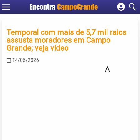
Encontra
CampoGrande
Cadastrar empresa
Fazer login
Temporal com mais de 5,7 mil raios
Criar conta
assusta moradores em Campo
Grande; veja vídeo
14/06/2026
A