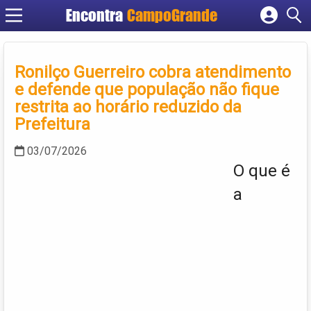
Encontra
CampoGrande
Cadastrar empresa
Fazer login
Ronilço Guerreiro cobra atendimento
Criar conta
e defende que população não fique
restrita ao horário reduzido da
Prefeitura
03/07/2026
O que é
a