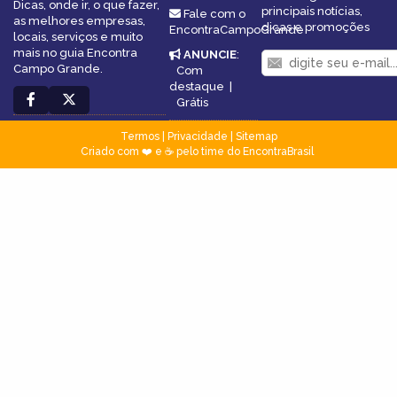
Dicas, onde ir, o que fazer,
principais notícias,
Fale com o
as melhores empresas,
dicas e promoções
EncontraCampoGrande
locais, serviços e muito
mais no guia Encontra
ANUNCIE
:
Campo Grande.
Com
destaque
|
Grátis
Termos
|
Privacidade
|
Sitemap
Criado com ❤️ e ☕ pelo time do EncontraBrasil