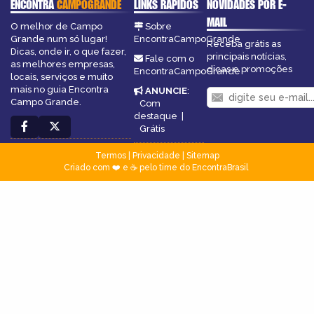
ENCONTRA
CAMPOGRANDE
LINKS RÁPIDOS
NOVIDADES POR E-
MAIL
O melhor de Campo
Sobre
Grande num só lugar!
EncontraCampoGrande
Receba grátis as
Dicas, onde ir, o que fazer,
principais notícias,
Fale com o
as melhores empresas,
dicas e promoções
EncontraCampoGrande
locais, serviços e muito
mais no guia Encontra
ANUNCIE
:
Campo Grande.
Com
destaque
|
Grátis
Termos
|
Privacidade
|
Sitemap
Criado com ❤️ e ☕ pelo time do EncontraBrasil