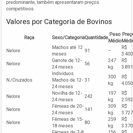
predominante, também apresentaram preços
competitivos.
Valores por Categoria de Bovinos
Peso
Preç
Raça
Sexo/Categoria
Quantidade
Médio
Médi
Machos até 12
R$
Nelore
91
–
meses
3.400
Garrote de 12-
247
R$
Nelore
56
24 meses
kg
3.891
Indivíduos
300
R$
N./Cruzados
Machos de 12-
31
kg
4.050
24 meses
Novilha de 12-
197
R$
Nelore
242
24 meses
kg
2.592
Fêmeas de 20-
309
R$
Nelore
141
24 meses
kg
3.727
Fêmeas de 15-
259
R$
Nelore
80
18 meses
kg
3.370
Fêmeas de 7-8
156
R$