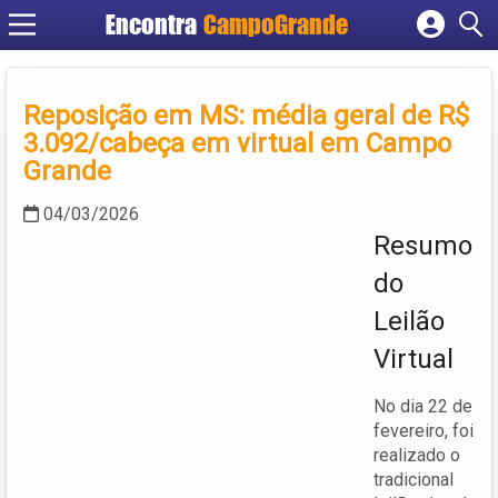
Encontra
CampoGrande
Cadastrar empresa
Fazer login
Reposição em MS: média geral de R$
Criar conta
3.092/cabeça em virtual em Campo
Grande
04/03/2026
Resumo
do
Leilão
Virtual
No dia 22 de
fevereiro, foi
realizado o
tradicional