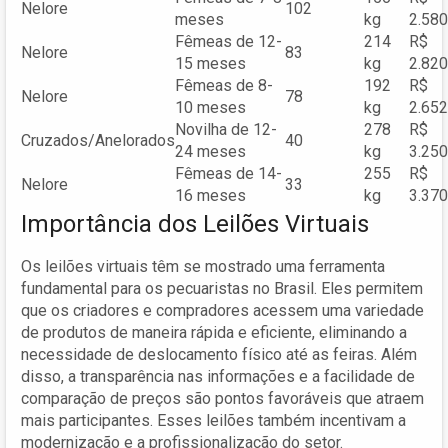
Nelore
102
meses
kg
2.580
Fêmeas de 12-
214
R$
Nelore
83
15 meses
kg
2.820
Fêmeas de 8-
192
R$
Nelore
78
10 meses
kg
2.652
Novilha de 12-
278
R$
Cruzados/Anelorados
40
24 meses
kg
3.250
Fêmeas de 14-
255
R$
Nelore
33
16 meses
kg
3.370
Importância dos Leilões Virtuais
Os leilões virtuais têm se mostrado uma ferramenta
fundamental para os pecuaristas no Brasil. Eles permitem
que os criadores e compradores acessem uma variedade
de produtos de maneira rápida e eficiente, eliminando a
necessidade de deslocamento físico até as feiras. Além
disso, a transparência nas informações e a facilidade de
comparação de preços são pontos favoráveis que atraem
mais participantes. Esses leilões também incentivam a
modernização e a profissionalização do setor.