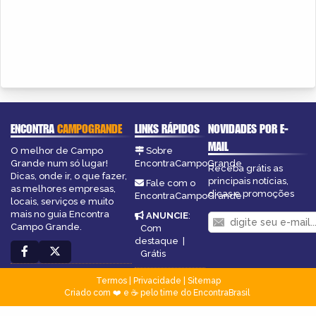
ENCONTRA
CAMPOGRANDE
LINKS RÁPIDOS
NOVIDADES POR E-
MAIL
O melhor de Campo
Sobre
Grande num só lugar!
EncontraCampoGrande
Receba grátis as
Dicas, onde ir, o que fazer,
principais notícias,
Fale com o
as melhores empresas,
dicas e promoções
EncontraCampoGrande
locais, serviços e muito
mais no guia Encontra
ANUNCIE
:
Campo Grande.
Com
destaque
|
Grátis
Termos
|
Privacidade
|
Sitemap
Criado com ❤️ e ☕ pelo time do EncontraBrasil