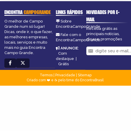
ENCONTRA
CAMPOGRANDE
LINKS RÁPIDOS
NOVIDADES POR E-
MAIL
O melhor de Campo
Sobre
Grande num só lugar!
EncontraCampoGrande
Receba grátis as
Dicas, onde ir, o que fazer,
principais notícias,
Fale com o
as melhores empresas,
dicas e promoções
EncontraCampoGrande
locais, serviços e muito
mais no guia Encontra
ANUNCIE
:
Campo Grande.
Com
destaque
|
Grátis
Termos
|
Privacidade
|
Sitemap
Criado com ❤️ e ☕ pelo time do EncontraBrasil