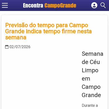
Encontra
CampoGrande
Cadastrar empresa
Fazer login
Previsão do tempo para Campo
Criar conta
Grande indica tempo firme nesta
semana
02/07/2026
Semana
de Céu
Limpo
em
Campo
Grande
Durante a