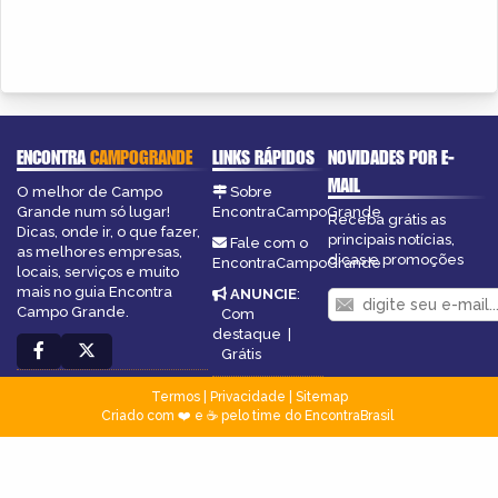
ENCONTRA
CAMPOGRANDE
LINKS RÁPIDOS
NOVIDADES POR E-
MAIL
O melhor de Campo
Sobre
Grande num só lugar!
EncontraCampoGrande
Receba grátis as
Dicas, onde ir, o que fazer,
principais notícias,
Fale com o
as melhores empresas,
dicas e promoções
EncontraCampoGrande
locais, serviços e muito
mais no guia Encontra
ANUNCIE
:
Campo Grande.
Com
destaque
|
Grátis
Termos
|
Privacidade
|
Sitemap
Criado com ❤️ e ☕ pelo time do EncontraBrasil