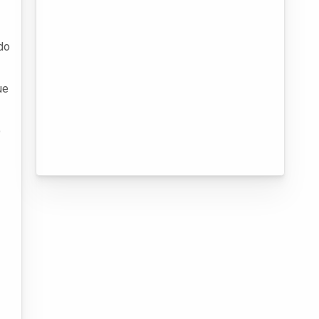
do
ue
o