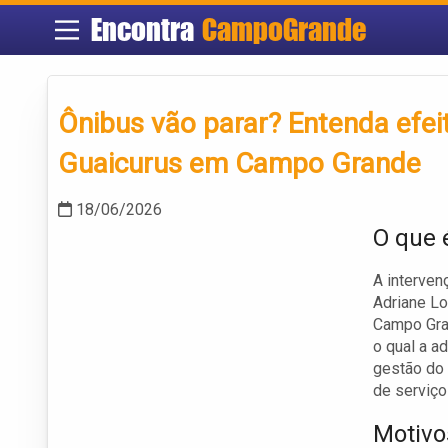
Encontra
CampoGrande
Ônibus vão parar? Entenda efei
Guaicurus em Campo Grande
18/06/2026
O que 
A interven
Adriane Lo
Campo Gra
o qual a a
gestão do 
de serviço
Motivo