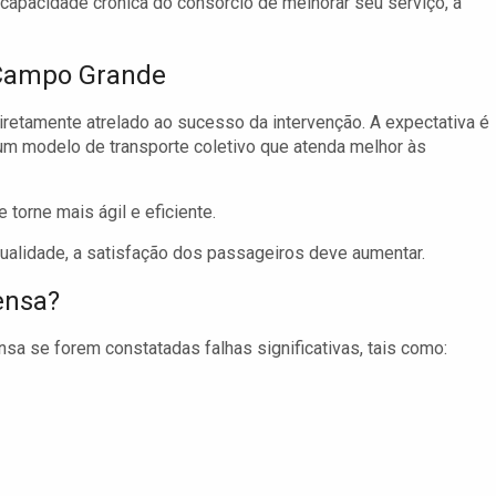
capacidade crônica do consórcio de melhorar seu serviço, a
m Campo Grande
iretamente atrelado ao sucesso da intervenção. A expectativa é
m modelo de transporte coletivo que atenda melhor às
torne mais ágil e eficiente.
alidade, a satisfação dos passageiros deve aumentar.
ensa?
a se forem constatadas falhas significativas, tais como: