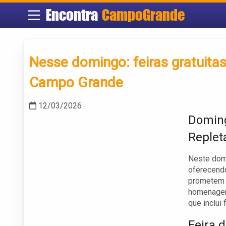
Encontra
CampoGrande
Nesse domingo: feiras gratuitas
Campo Grande
12/03/2026
Domin
Replet
Neste dom
oferecendo
prometem a
homenagem 
que inclui
Feira 