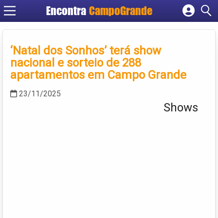
Encontra
CampoGrande
Cadastrar empresa
Fazer login
‘Natal dos Sonhos’ terá show
Criar conta
nacional e sorteio de 288
apartamentos em Campo Grande
23/11/2025
Shows