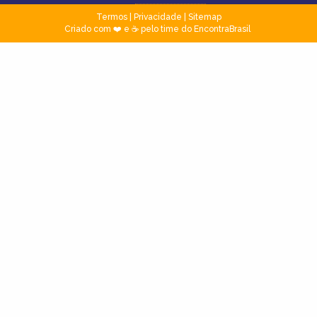
Termos
|
Privacidade
|
Sitemap
Criado com ❤️ e ☕ pelo time do EncontraBrasil