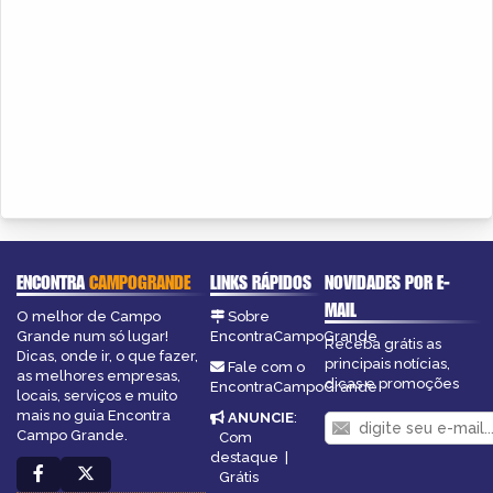
ENCONTRA
CAMPOGRANDE
LINKS RÁPIDOS
NOVIDADES POR E-
MAIL
O melhor de Campo
Sobre
Grande num só lugar!
EncontraCampoGrande
Receba grátis as
Dicas, onde ir, o que fazer,
principais notícias,
Fale com o
as melhores empresas,
dicas e promoções
EncontraCampoGrande
locais, serviços e muito
mais no guia Encontra
ANUNCIE
:
Campo Grande.
Com
destaque
|
Grátis