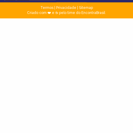
Termos
|
Privacidade
|
Sitemap
Criado com ❤️ e ☕ pelo time do EncontraBrasil