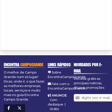
ENCONTRA
CAMPOGRANDE
LINKS RÁPIDOS
NOVIDADES POR E-
MAIL
O melhor de Campo
Sobre
Grande num só lugar!
EncontraCampoGrande
Receba grátis as
Dicas, onde ir, o que fazer,
principais notícias,
Fale com o
as melhores empresas,
dicas e promoções
EncontraCampoGrande
locais, serviços e muito
mais no guia Encontra
ANUNCIE
:
Campo Grande.
Com
destaque
|
Grátis