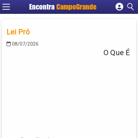
Encontra
CampoGrande
Cadastrar empresa
Fazer login
Lei Pró
Criar conta
08/07/2026
O Que É