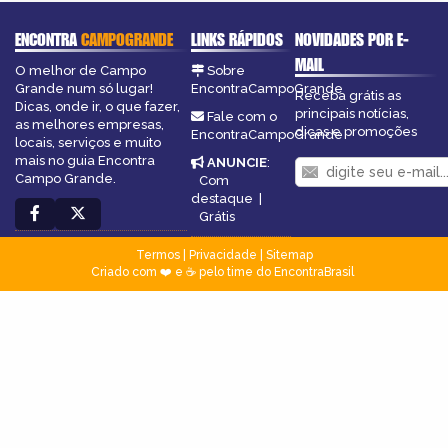
ENCONTRA
CAMPOGRANDE
LINKS RÁPIDOS
NOVIDADES POR E-
MAIL
O melhor de Campo
Sobre
Grande num só lugar!
EncontraCampoGrande
Receba grátis as
Dicas, onde ir, o que fazer,
principais notícias,
Fale com o
as melhores empresas,
dicas e promoções
EncontraCampoGrande
locais, serviços e muito
mais no guia Encontra
ANUNCIE
:
Campo Grande.
Com
destaque
|
Grátis
Termos
|
Privacidade
|
Sitemap
Criado com ❤️ e ☕ pelo time do EncontraBrasil