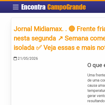
Encontra
CampoGrande
Jornal Midiamax. . 🔵 Frente f
nesta segunda ↗️ Semana come
isolada ✅ Veja essas e mais no
21/05/2026
O que 
Uma frente
de uma cor
causa uma 
temperatur
gerar vent
resultando