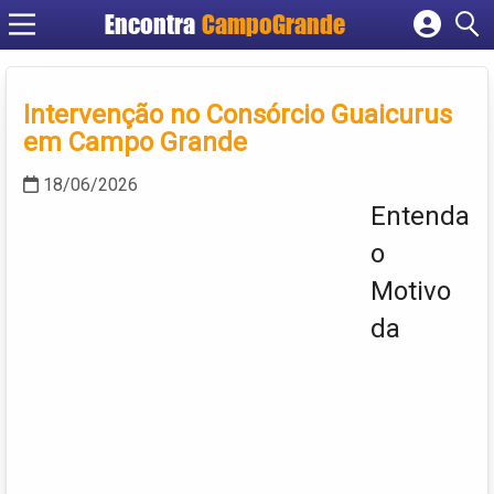
Encontra
CampoGrande
Cadastrar empresa
Fazer login
Intervenção no Consórcio Guaicurus
Criar conta
em Campo Grande
18/06/2026
Entenda
o
Motivo
da