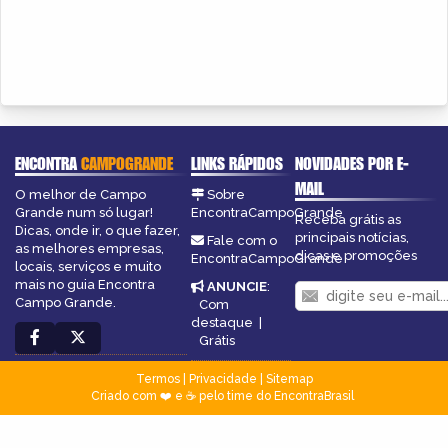
ENCONTRA
CAMPOGRANDE
LINKS RÁPIDOS
NOVIDADES POR E-
MAIL
O melhor de Campo
Sobre
Grande num só lugar!
EncontraCampoGrande
Receba grátis as
Dicas, onde ir, o que fazer,
principais notícias,
Fale com o
as melhores empresas,
dicas e promoções
EncontraCampoGrande
locais, serviços e muito
mais no guia Encontra
ANUNCIE
:
Campo Grande.
Com
destaque
|
Grátis
Termos
|
Privacidade
|
Sitemap
Criado com ❤️ e ☕ pelo time do EncontraBrasil