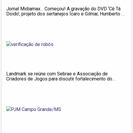
Jornal Midiamax. . Começou! A gravação do DVD ‘Cê Tá
Doido’, projeto dos sertanejos Ícaro e Gilmar, Humberto e
Ronaldo e Panda, já está movimentando o trânsito em
Campo Grande. A apresentação acontece na noite desta
quarta
Landmark se reúne com Sebrae e Associação de
Criadores de Jogos para discutir fortalecimento do
mercado gamer em Campo Grande