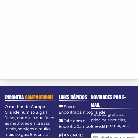
ENCONTRA
CAMPOGRANDE
LINKS RÁPIDOS
NOVIDADES POR E-
MAIL
O melhor de Campo
Sobre
Grande num só lugar!
EncontraCampoGrande
Receba grátis as
Dicas, onde ir, o que fazer,
principais notícias,
Fale com o
as melhores empresas,
dicas e promoções
EncontraCampoGrande
locais, serviços e muito
mais no guia Encontra
ANUNCIE
: