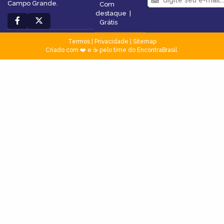
Campo Grande.
Com
destaque
|
Grátis
Termos
|
Privacidade
|
Sitemap
Criado com ❤️ e ☕ pelo time do EncontraBrasil